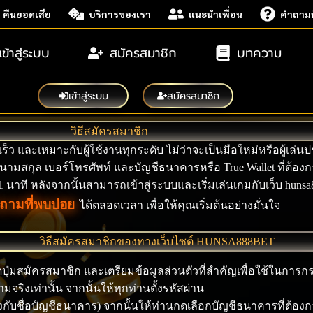
คืนยอดเสีย
บริการของเรา
แนะนำเพื่อน
คำถามท
เข้าสู่ระบบ
สมัครสมาชิก
บทความ
เข้าสู่ระบบ
สมัครสมาชิก
วิธีสมัครสมาชิก
ร็ว และเหมาะกับผู้ใช้งานทุกระดับ ไม่ว่าจะเป็นมือใหม่หรือผู้เล่นปร
ชื่อ-นามสกุล เบอร์โทรศัพท์ และบัญชีธนาคารหรือ True Wallet ที
นาที หลังจากนั้นสามารถเข้าสู่ระบบและเริ่มเล่นเกมกับเว็บ hunsa
ถามที่พบบ่อย
ได้ตลอดเวลา เพื่อให้คุณเริ่มต้นอย่างมั่นใจ
วิธีสมัครสมาชิกของทางเว็บไซต์ HUNSA888BET
กดปุ่มสมัครสมาชิก และเตรียมข้อมูลส่วนตัวที่สำคัญเพื่อใช้ในก
จริงเท่านั้น จากนั้นให้ทุกท่านตั้งรหัสผ่าน
งตรงกับชื่อบัญชีธนาคาร) จากนั้นให้ท่านกดเลือกบัญชีธนาคารที