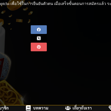
tcha เพื่อใช้ในการยืนยันตัวตน เมื่อเสร็จขั้นตอนการสมัครแล้ว ระบบ
มาชิก
บทความ
เกี่ยวกับเรา