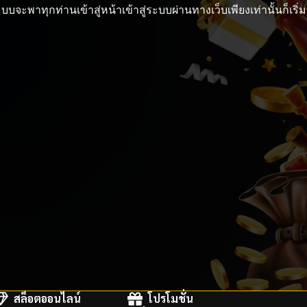
จะพาทุกท่านเข้าสู่หน้าเข้าสู่ระบบผ่านทางเว็บเพียงเท่านั้นก็เริ่ม
สล็อตออนไลน์
โปรโมชั่น